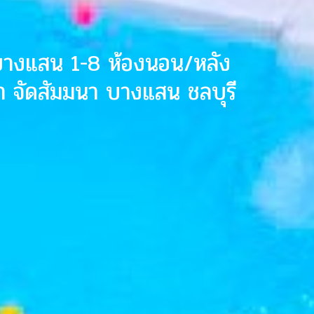
กบางแสน 1-8 ห้องนอน/หลัง
้ำ จัดสัมมนา บางแสน ชลบุรี